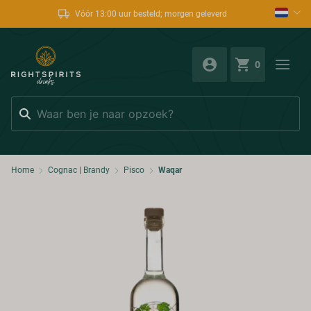
Vóór 13:00 uur besteld; morgen geleverd
0
Zoeken
Home
Cognac | Brandy
Pisco
Waqar