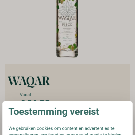
WAQAR
Vanaf:
€ 36,25
Toestemming vereist
We gebruiken cookies om content en advertenties te
FLES
personaliseren, om functies voor social media te bieden