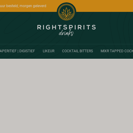
uur besteld; morgen geleverd
APERITIEF | DIGISTIEF
LIKEUR
COCKTAIL BITTERS
MIXR TAPPED COCK