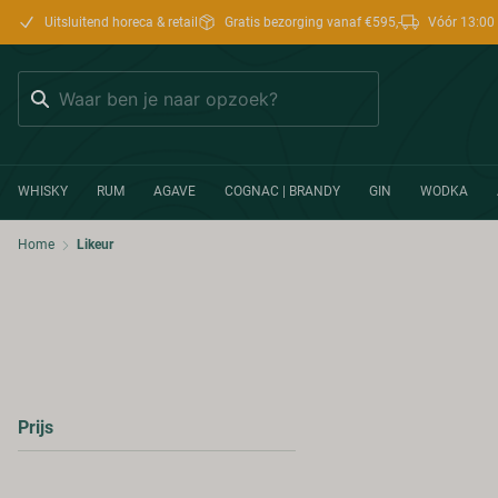
Uitsluitend horeca & retail
Gratis bezorging vanaf €595,-
Vóór 13:00 
Zoeken
WHISKY
RUM
AGAVE
COGNAC | BRANDY
GIN
WODKA
Home
Likeur
Prijs