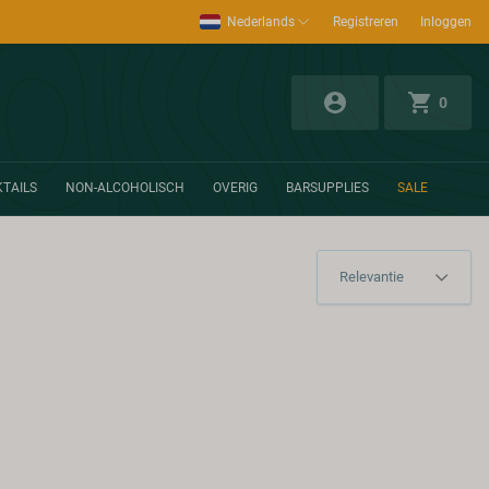
Nederlands
Registreren
Inloggen
0
TAILS
NON-ALCOHOLISCH
OVERIG
BARSUPPLIES
SALE