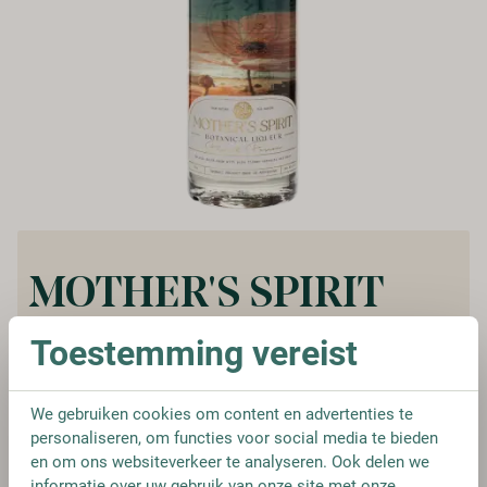
MOTHER'S SPIRIT
Toestemming vereist
Vanaf:
€ 23,95
€ 28,75
We gebruiken cookies om content en advertenties te
personaliseren, om functies voor social media te bieden
en om ons websiteverkeer te analyseren. Ook delen we
FLES
€ 23,95
informatie over uw gebruik van onze site met onze