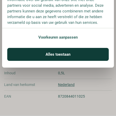
€ 28,75
partners voor social media, adverteren en analyse. Deze
partners kunnen deze gegevens combineren met andere
informatie die u aan ze heeft verstrekt of die ze hebben
verzameld op basis van uw gebruik van hun services.
SPECIFICATIES
Voorkeuren aanpassen
Alcohol
24.00%
Alles toestaan
Merk
Mother's Spirit
Inhoud
0,5L
Land van herkomst
Nederland
EAN
8720844011025