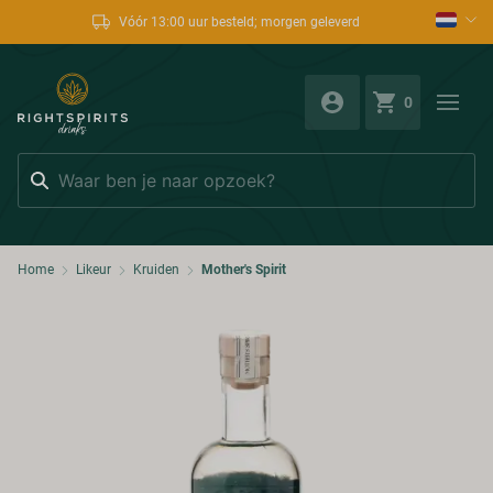
Vóór 13:00 uur besteld; morgen geleverd
0
Zoeken
Home
Likeur
Kruiden
Mother's Spirit