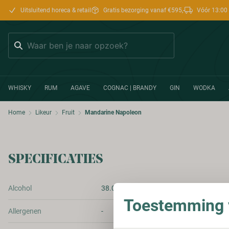
Uitsluitend horeca & retail
Gratis bezorging vanaf €595,-
Vóór 13:00 
Zoeken
WHISKY
RUM
AGAVE
COGNAC | BRANDY
GIN
WODKA
Home
Likeur
Fruit
Mandarine Napoleon
SPECIFICATIES
Alcohol
38.00%
Toestemming v
Allergenen
-