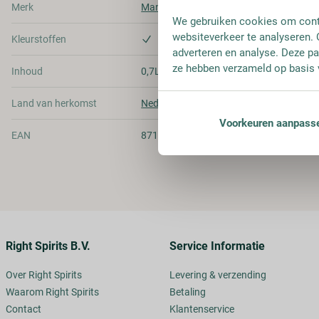
Merk
Mandarine Napoleon
We gebruiken cookies om conte
websiteverkeer te analyseren. 
Kleurstoffen
adverteren en analyse. Deze pa
ze hebben verzameld op basis 
Inhoud
0,7L
Land van herkomst
Nederland
Voorkeuren aanpass
EAN
8710625700026
Right Spirits B.V.
Service Informatie
Over Right Spirits
Levering & verzending
Waarom Right Spirits
Betaling
Contact
Klantenservice