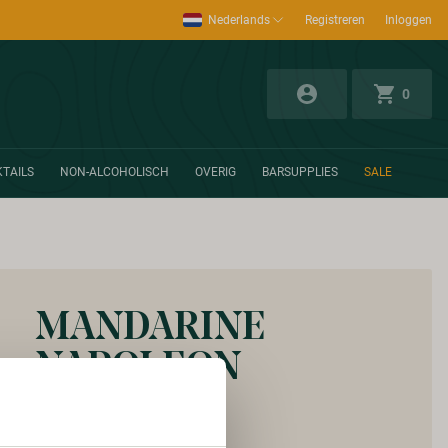
Nederlands
Registreren
Inloggen
0
TAILS
NON-ALCOHOLISCH
OVERIG
BARSUPPLIES
SALE
MANDARINE
NAPOLEON
Vanaf:
€ 15,25