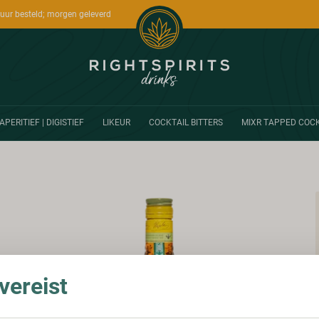
uur besteld; morgen geleverd
APERITIEF | DIGISTIEF
LIKEUR
COCKTAIL BITTERS
MIXR TAPPED COCK
ereist