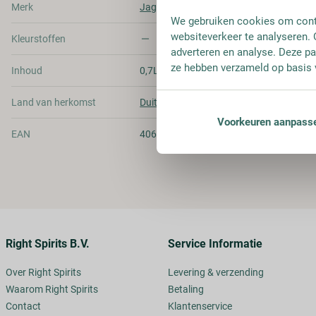
Merk
Jagermeister
We gebruiken cookies om conte
websiteverkeer te analyseren. 
Kleurstoffen
adverteren en analyse. Deze pa
ze hebben verzameld op basis 
Inhoud
0,7L
Land van herkomst
Duitsland
Voorkeuren aanpass
EAN
4067700014764
Right Spirits B.V.
Service Informatie
Over Right Spirits
Levering & verzending
Waarom Right Spirits
Betaling
Contact
Klantenservice