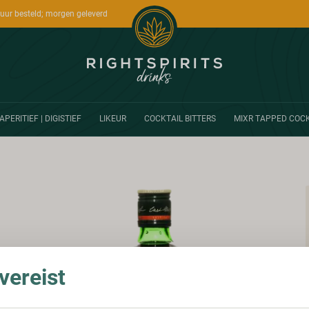
uur besteld; morgen geleverd
APERITIEF | DIGISTIEF
LIKEUR
COCKTAIL BITTERS
MIXR TAPPED COCK
ereist