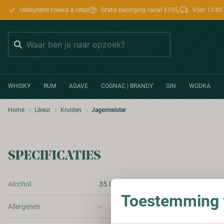
Uitsluitend horeca & retail
Gratis bezorging vanaf €595,-
Vóór 13:00 
Zoeken
WHISKY
RUM
AGAVE
COGNAC | BRANDY
GIN
WODKA
Home
Likeur
Kruiden
Jagermeister
SPECIFICATIES
Alcohol
35.00%
Toestemming v
Allergenen
-