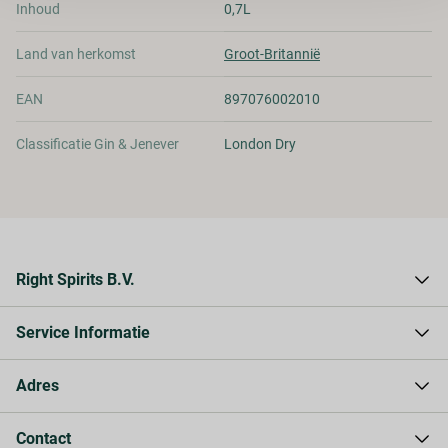
Inhoud
0,7L
Land van herkomst
Groot-Britannië
EAN
897076002010
Classificatie Gin & Jenever
London Dry
Right Spirits B.V.
Over Right Spirits
Service Informatie
Waarom Right Spirits
Contact
Levering & verzending
Adres
Privacy Statement
Betaling
Klantenservice
Zekeringstraat 13 B
Contact
Algemene Voorwaarden