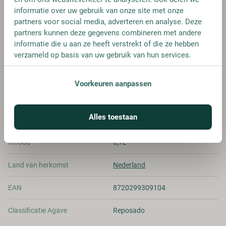
€ 31,95
informatie over uw gebruik van onze site met onze
partners voor social media, adverteren en analyse. Deze
partners kunnen deze gegevens combineren met andere
informatie die u aan ze heeft verstrekt of die ze hebben
verzameld op basis van uw gebruik van hun services.
SPECIFICATIES
Voorkeuren aanpassen
Alcohol
40.00%
Alles toestaan
Merk
Tecán
Inhoud
0,7L
Land van herkomst
Nederland
EAN
8720299309104
Classificatie Agave
Reposado