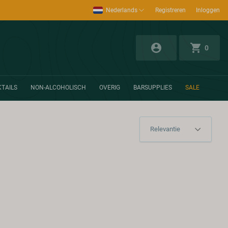
Nederlands
Registreren
Inloggen
0
TAILS
NON-ALCOHOLISCH
OVERIG
BARSUPPLIES
SALE