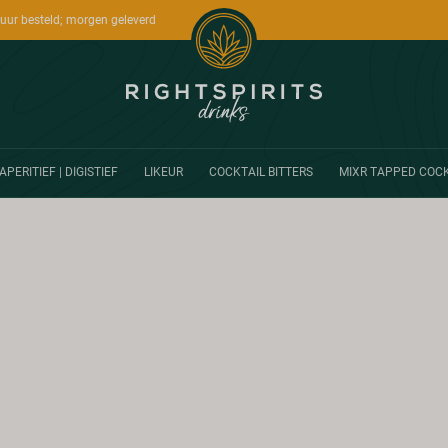
uur besteld; morgen geleverd
APERITIEF | DIGISTIEF
LIKEUR
COCKTAIL BITTERS
MIXR TAPPED COCK