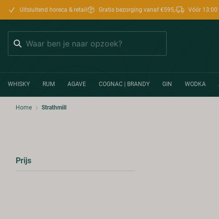
Uitsluitend horeca & retail
Gratis bezorging vanaf €595,-
Vóór 13:00 
Zoeken
WHISKY
RUM
AGAVE
COGNAC | BRANDY
GIN
WODKA
Home
Strathmill
Prijs