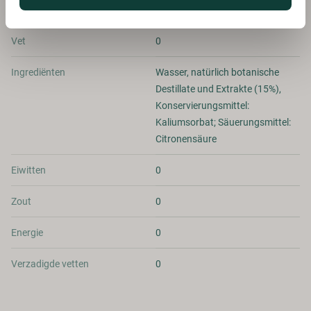
Land van herkomst
Groot-Britannië
Vet
0
Ingrediënten
Wasser, natürlich botanische
Destillate und Extrakte (15%),
Konservierungsmittel:
Kaliumsorbat; Säuerungsmittel:
Citronensäure
Eiwitten
0
Zout
0
Energie
0
Verzadigde vetten
0