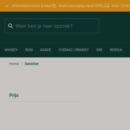
Uitsluitend horeca & retail
Gratis bezorging vanaf €595,-
Vóór 13:00 
Zoeken
WHISKY
RUM
AGAVE
COGNAC | BRANDY
GIN
WODKA
Home
Sanbitter
Prijs