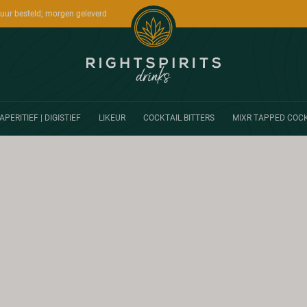
uur besteld; morgen geleverd
APERITIEF | DIGISTIEF
LIKEUR
COCKTAIL BITTERS
MIXR TAPPED COCK