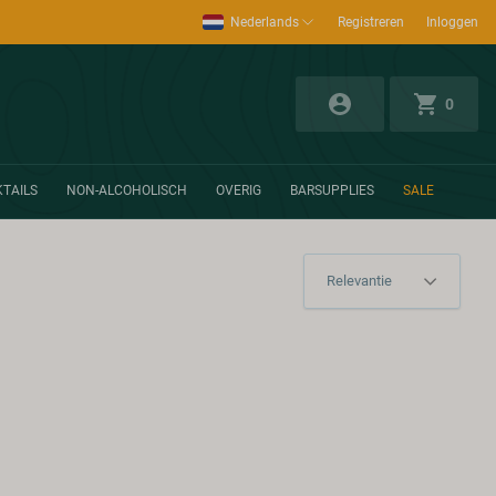
Nederlands
Registreren
Inloggen
0
TAILS
NON-ALCOHOLISCH
OVERIG
BARSUPPLIES
SALE