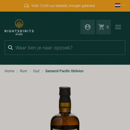
Vóór 13:00 uur besteld; morgen geleverd
0
Zoeken
Home
Rum
Oud
Samaroli Pacific Oblivion