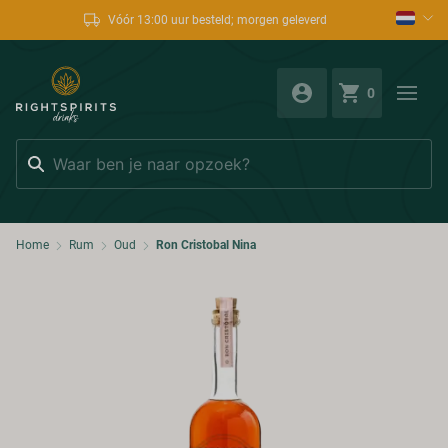
Vóór 13:00 uur besteld; morgen geleverd
0
Zoeken
Home
Rum
Oud
Ron Cristobal Nina