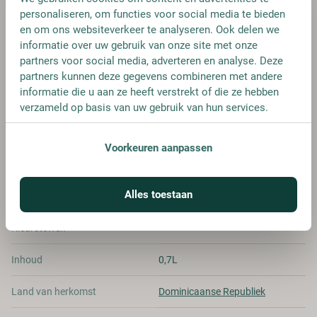
FLES
personaliseren, om functies voor social media te bieden
€ 23,95
en om ons websiteverkeer te analyseren. Ook delen we
€ 33,95
informatie over uw gebruik van onze site met onze
partners voor social media, adverteren en analyse. Deze
partners kunnen deze gegevens combineren met andere
informatie die u aan ze heeft verstrekt of die ze hebben
verzameld op basis van uw gebruik van hun services.
SPECIFICATIES
Voorkeuren aanpassen
Alcohol
40.00%
Alles toestaan
Merk
Ron Cristobal
Kleurstoffen
Inhoud
0,7L
Land van herkomst
Dominicaanse Republiek