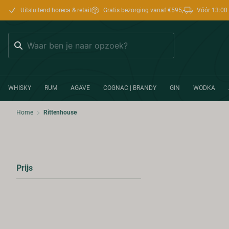
Uitsluitend horeca & retail
Gratis bezorging vanaf €595,-
Vóór 13:00 
Zoeken
WHISKY
RUM
AGAVE
COGNAC | BRANDY
GIN
WODKA
Home
Rittenhouse
Prijs