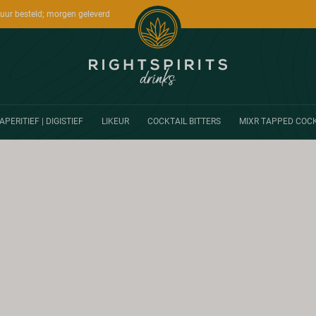
uur besteld; morgen geleverd
APERITIEF | DIGISTIEF
LIKEUR
COCKTAIL BITTERS
MIXR TAPPED COCK