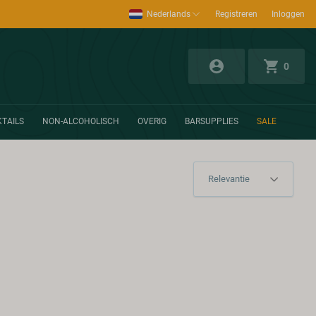
Nederlands
Registreren
Inloggen
0
TAILS
NON-ALCOHOLISCH
OVERIG
BARSUPPLIES
SALE