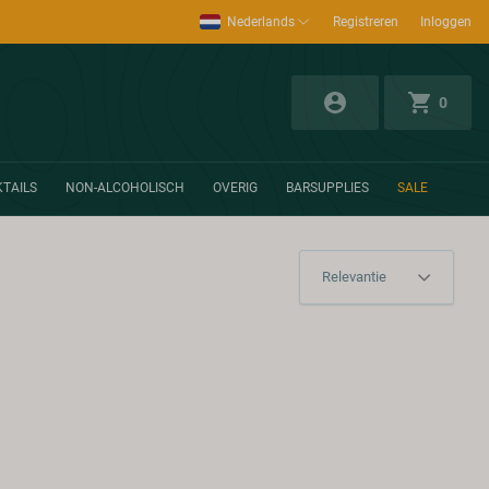
Nederlands
Registreren
Inloggen
0
TAILS
NON-ALCOHOLISCH
OVERIG
BARSUPPLIES
SALE