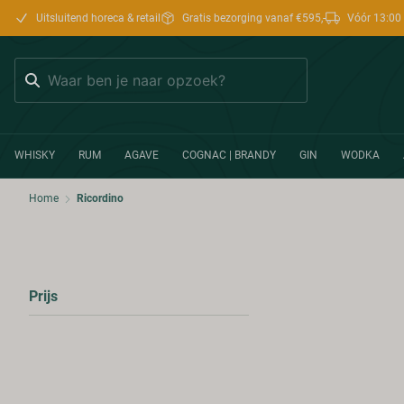
Uitsluitend horeca & retail
Gratis bezorging vanaf €595,-
Vóór 13:00 
Zoeken
WHISKY
RUM
AGAVE
COGNAC | BRANDY
GIN
WODKA
Home
Ricordino
Prijs