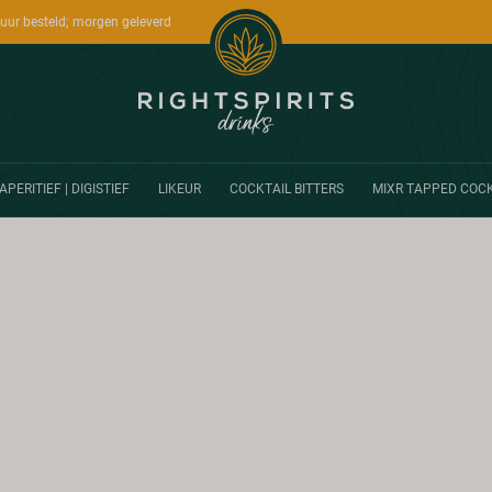
uur besteld; morgen geleverd
APERITIEF | DIGISTIEF
LIKEUR
COCKTAIL BITTERS
MIXR TAPPED COCK