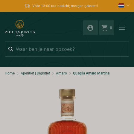
Vóór 13:00 uur besteld; morgen geleverd
0
Zoeken
Home
Aperitief | Digistief
Amaro
Quaglia Amaro Martina