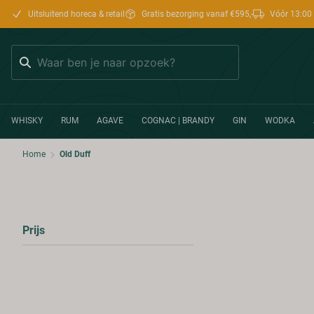
Uitsluitend horeca & retail
Gratis bezorging vanaf €595,-
Vóór 13:00 
Zoeken
WHISKY
RUM
AGAVE
COGNAC | BRANDY
GIN
WODKA
Home
Old Duff
Prijs