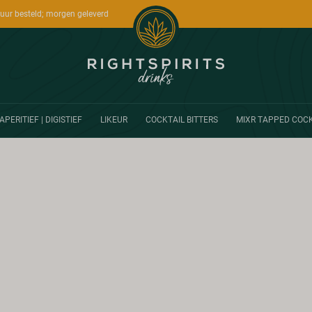
uur besteld; morgen geleverd
APERITIEF | DIGISTIEF
LIKEUR
COCKTAIL BITTERS
MIXR TAPPED COCK