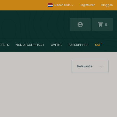
Nederlands
Registreren
Inloggen
0
TAILS
NON-ALCOHOLISCH
OVERIG
BARSUPPLIES
SALE