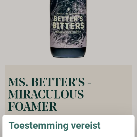
MS. BETTER'S -
MIRACULOUS
FOAMER
Vanaf:
Toestemming vereist
€ 27,45