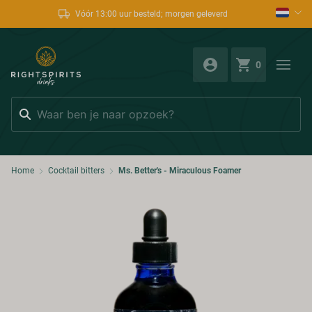
Vóór 13:00 uur besteld; morgen geleverd
0
Zoeken
Home
Cocktail bitters
Ms. Better's - Miraculous Foamer