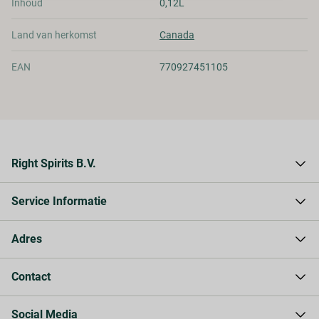
Inhoud
0,12L
Land van herkomst
Canada
EAN
770927451105
Right Spirits B.V.
Over Right Spirits
Service Informatie
Waarom Right Spirits
Contact
Levering & verzending
Adres
Privacy Statement
Betaling
Klantenservice
Zekeringstraat 13 B
Contact
Algemene Voorwaarden
1014 BM Amsterdam
Nederland
+31 (0)20 737 0177
Social Media