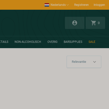
Nederlands
Registreren
Inloggen
0
TAILS
NON-ALCOHOLISCH
OVERIG
BARSUPPLIES
SALE