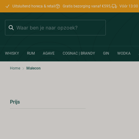
Uitsluitend horeca & retail
Gratis bezorging vanaf €595,-
Vóór 13:00 
Zoeken
WHISKY
RUM
AGAVE
COGNAC | BRANDY
GIN
WODKA
Home
Malecon
Prijs