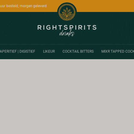
uur besteld; morgen geleverd
APERITIEF | DIGISTIEF
LIKEUR
COCKTAIL BITTERS
MIXR TAPPED COCK