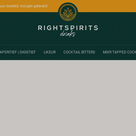
uur besteld; morgen geleverd
APERITIEF | DIGISTIEF
LIKEUR
COCKTAIL BITTERS
MIXR TAPPED COCK