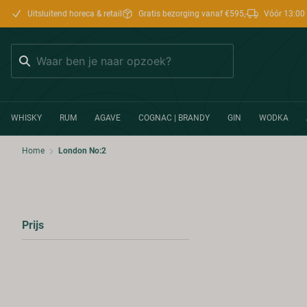
Uitsluitend horeca & retail
Gratis bezorging vanaf €595,-
Vóór 13:00 
Zoeken
WHISKY
RUM
AGAVE
COGNAC | BRANDY
GIN
WODKA
Home
London No:2
Prijs