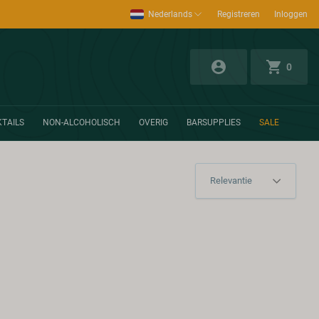
Nederlands
Registreren
Inloggen
0
TAILS
NON-ALCOHOLISCH
OVERIG
BARSUPPLIES
SALE