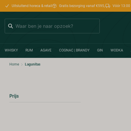
Uitsluitend horeca & retail
Gratis bezorging vanaf €595,-
Vóór 13:00 
Zoeken
WHISKY
RUM
AGAVE
COGNAC | BRANDY
GIN
WODKA
Home
Lagunitas
Prijs