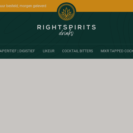
uur besteld; morgen geleverd
APERITIEF | DIGISTIEF
LIKEUR
COCKTAIL BITTERS
MIXR TAPPED COCK