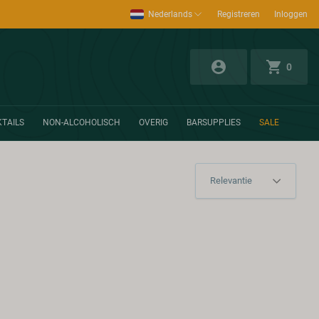
Nederlands
Registreren
Inloggen
0
TAILS
NON-ALCOHOLISCH
OVERIG
BARSUPPLIES
SALE