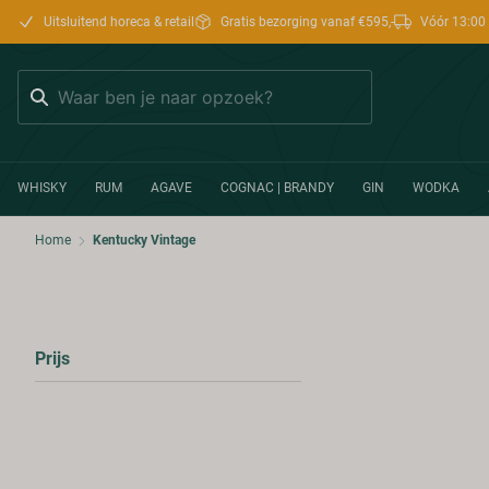
Uitsluitend horeca & retail
Gratis bezorging vanaf €595,-
Vóór 13:00 
Zoeken
WHISKY
RUM
AGAVE
COGNAC | BRANDY
GIN
WODKA
Home
Kentucky Vintage
Prijs