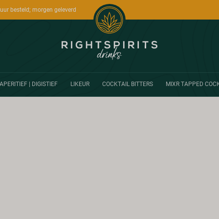
uur besteld; morgen geleverd
APERITIEF | DIGISTIEF
LIKEUR
COCKTAIL BITTERS
MIXR TAPPED COCK