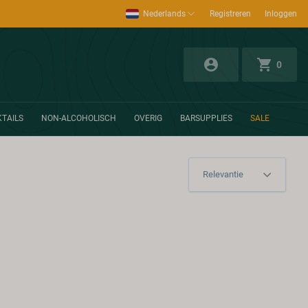
Nederlands
Registreren
Inloggen
0
TAILS
NON-ALCOHOLISCH
OVERIG
BARSUPPLIES
SALE