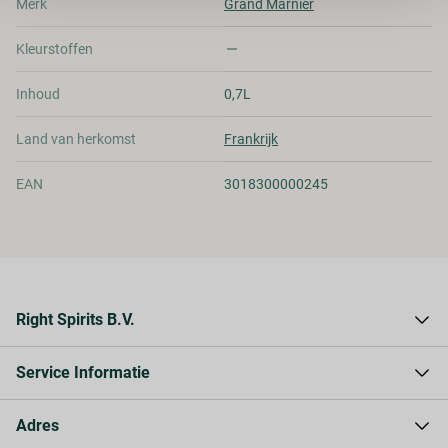
Merk
Grand Marnier
Kleurstoffen
Inhoud
0,7L
Land van herkomst
Frankrijk
EAN
3018300000245
Right Spirits B.V.
Over Right Spirits
Service Informatie
Waarom Right Spirits
Contact
Levering & verzending
Adres
Privacy Statement
Betaling