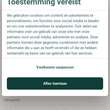
Toestemming vereist
Selecteer inhoud:
0,7L
We gebruiken cookies om content en advertenties te
personaliseren, om functies voor social media te bieden
en om ons websiteverkeer te analyseren. Ook delen we
informatie over uw gebruik van onze site met onze
partners voor social media, adverteren en analyse. Deze
FLES
partners kunnen deze gegevens combineren met andere
€ 20,25
informatie die u aan ze heeft verstrekt of die ze hebben
verzameld op basis van uw gebruik van hun services.
Voorkeuren aanpassen
SPECIFICATIES
Alles toestaan
Alcohol
40.00%
Allergenen
-