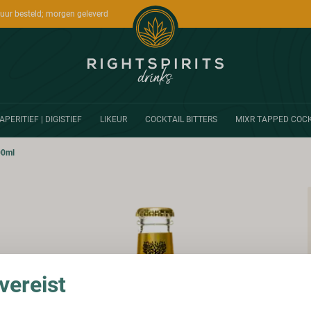
uur besteld; morgen geleverd
APERITIEF | DIGISTIEF
LIKEUR
COCKTAIL BITTERS
MIXR TAPPED COCK
00ml
ereist