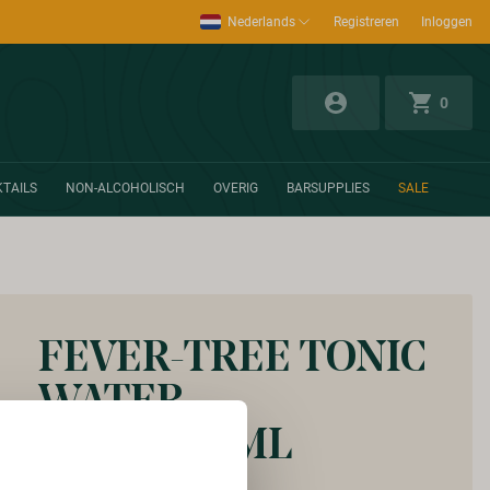
Nederlands
Registreren
Inloggen
0
TAILS
NON-ALCOHOLISCH
OVERIG
BARSUPPLIES
SALE
FEVER-TREE TONIC
WATER
6X4X200ML