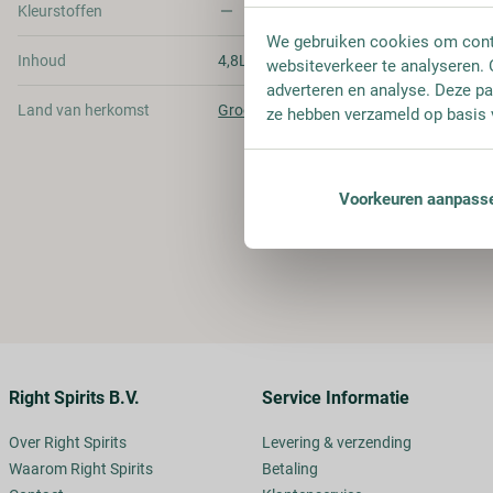
Kleurstoffen
We gebruiken cookies om conte
Inhoud
4,8L
websiteverkeer te analyseren. 
adverteren en analyse. Deze pa
Land van herkomst
Groot-Britannië
ze hebben verzameld op basis 
Voorkeuren aanpass
Right Spirits B.V.
Service Informatie
Over Right Spirits
Levering & verzending
Waarom Right Spirits
Betaling