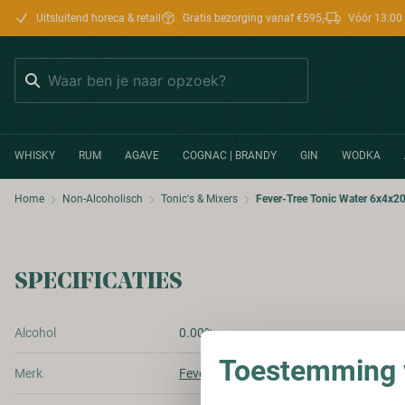
Uitsluitend horeca & retail
Gratis bezorging vanaf €595,-
Vóór 13:00 
Zoeken
WHISKY
RUM
AGAVE
COGNAC | BRANDY
GIN
WODKA
Home
Non-Alcoholisch
Tonic's & Mixers
Fever-Tree Tonic Water 6x4x2
SPECIFICATIES
Alcohol
0.00%
Toestemming v
Merk
Fever-Tree