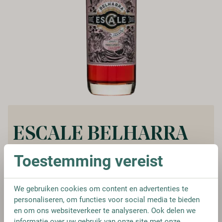
ESCALE BELHARRA
Toestemming vereist
Vanaf:
€ 9,95
€ 15,95
We gebruiken cookies om content en advertenties te
personaliseren, om functies voor social media te bieden
en om ons websiteverkeer te analyseren. Ook delen we
FLES
€ 9,95
informatie over uw gebruik van onze site met onze