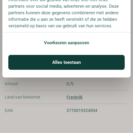
€ 15,95
partners voor social media, adverteren en analyse. Deze
partners kunnen deze gegevens combineren met andere
informatie die u aan ze heeft verstrekt of die ze hebben
verzameld op basis van uw gebruik van hun services.
SPECIFICATIES
Voorkeuren aanpassen
Alcohol
15.00%
Alles toestaan
Merk
Escale
Inhoud
0,7L
Land van herkomst
Frankrijk
EAN
3770019324004