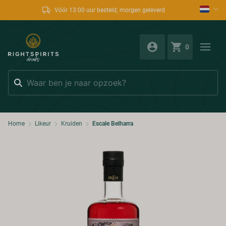
Vóór 13:00 uur besteld; morgen geleverd
0
Zoeken
Home
Likeur
Kruiden
Escale Belharra