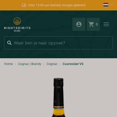
Vóór 13:00 uur besteld; morgen geleverd
0
Zoeken
Home
Cognac | Brandy
Cognac
Courvoisier VS