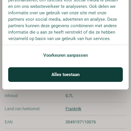
€ 24,95
en om ons websiteverkeer te analyseren. Ook delen we
informatie over uw gebruik van onze site met onze
partners voor social media, adverteren en analyse. Deze
partners kunnen deze gegevens combineren met andere
informatie die u aan ze heeft verstrekt of die ze hebben
verzameld op basis van uw gebruik van hun services.
SPECIFICATIES
Voorkeuren aanpassen
Alcohol
40.00%
Merk
Courvoisier
Alles toestaan
Kleurstoffen
Inhoud
0,7L
Land van herkomst
Frankrijk
EAN
3049197110076