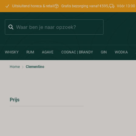
Uitsluitend horeca & retail
Gratis bezorging vanaf €595,-
Vóór 13:00 
Zoeken
WHISKY
RUM
AGAVE
COGNAC | BRANDY
GIN
WODKA
Home
Clementino
Prijs