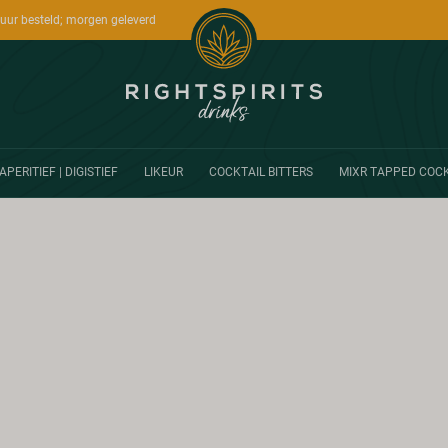
uur besteld; morgen geleverd
APERITIEF | DIGISTIEF
LIKEUR
COCKTAIL BITTERS
MIXR TAPPED COCK