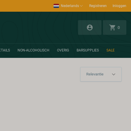
Nederlands
Registreren
Inloggen
0
TAILS
NON-ALCOHOLISCH
OVERIG
BARSUPPLIES
SALE