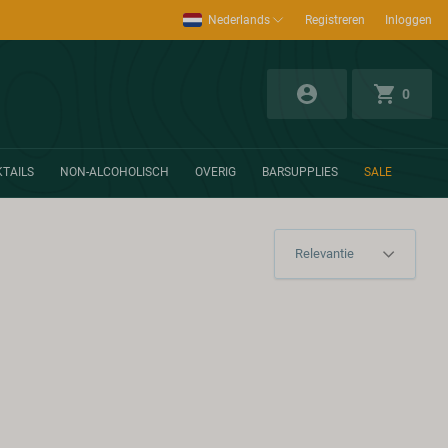
Nederlands
Registreren
Inloggen
0
TAILS
NON-ALCOHOLISCH
OVERIG
BARSUPPLIES
SALE