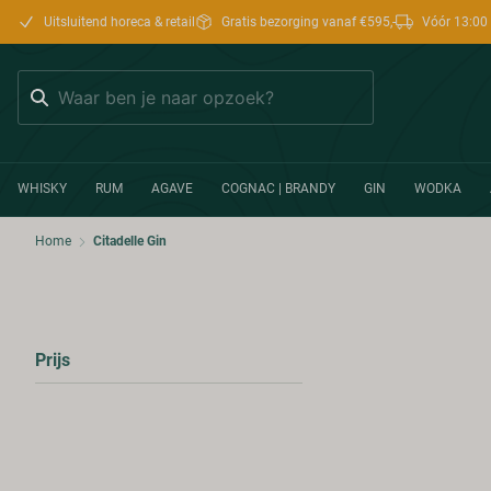
Uitsluitend horeca & retail
Gratis bezorging vanaf €595,-
Vóór 13:00 
Zoeken
WHISKY
RUM
AGAVE
COGNAC | BRANDY
GIN
WODKA
Home
Citadelle Gin
Prijs