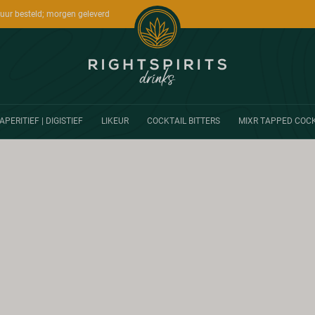
uur besteld; morgen geleverd
APERITIEF | DIGISTIEF
LIKEUR
COCKTAIL BITTERS
MIXR TAPPED COCK