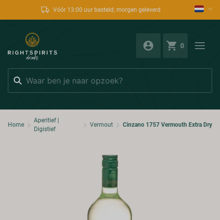
Vóór 13:00 uur besteld; morgen geleverd
0
Zoeken
Aperitief |
Home
Vermout
Cinzano 1757 Vermouth Extra Dry
Digistief