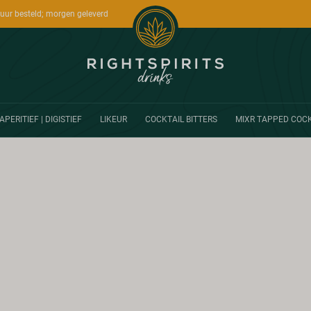
uur besteld; morgen geleverd
APERITIEF | DIGISTIEF
LIKEUR
COCKTAIL BITTERS
MIXR TAPPED COCK