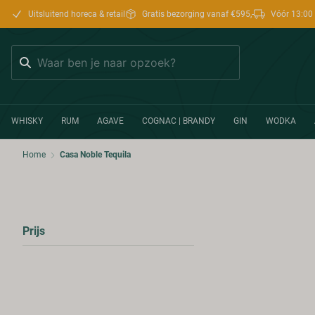
Uitsluitend horeca & retail
Gratis bezorging vanaf €595,-
Vóór 13:00 
Zoeken
WHISKY
RUM
AGAVE
COGNAC | BRANDY
GIN
WODKA
Home
Casa Noble Tequila
Prijs