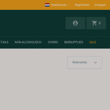
Nederlands
Registreren
Inloggen
0
TAILS
NON-ALCOHOLISCH
OVERIG
BARSUPPLIES
SALE