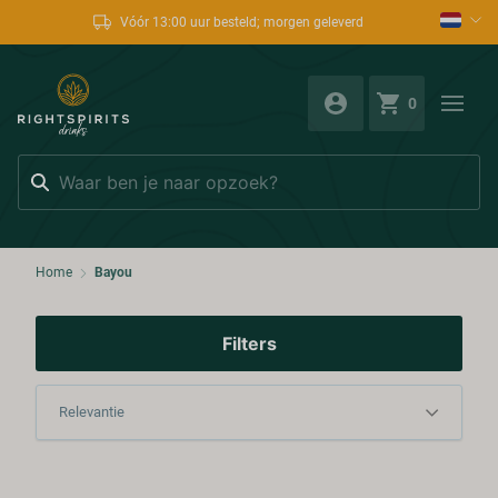
naf €595,-
Vóór 13:00 uur besteld; morgen gelev
0
Zoeken
Home
Bayou
Filters