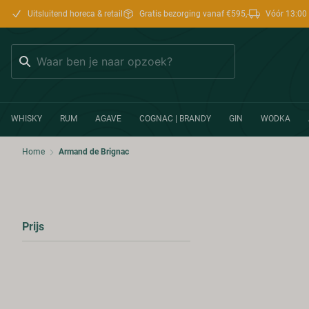
Uitsluitend horeca & retail
Gratis bezorging vanaf €595,-
Vóór 13:00 
Zoeken
WHISKY
RUM
AGAVE
COGNAC | BRANDY
GIN
WODKA
Home
Armand de Brignac
Prijs