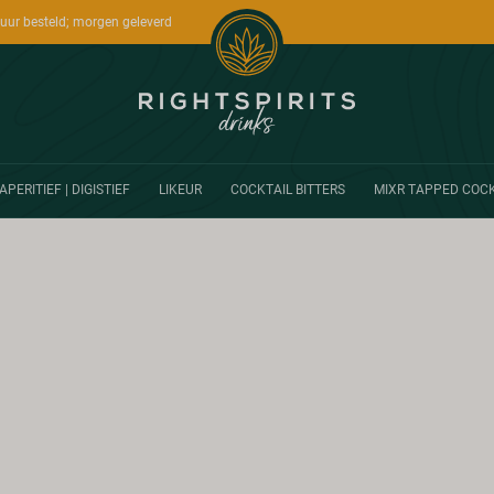
uur besteld; morgen geleverd
APERITIEF | DIGISTIEF
LIKEUR
COCKTAIL BITTERS
MIXR TAPPED COCK