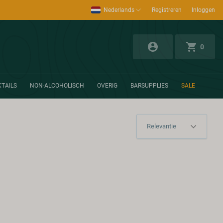
Nederlands
Registreren
Inloggen
0
TAILS
NON-ALCOHOLISCH
OVERIG
BARSUPPLIES
SALE