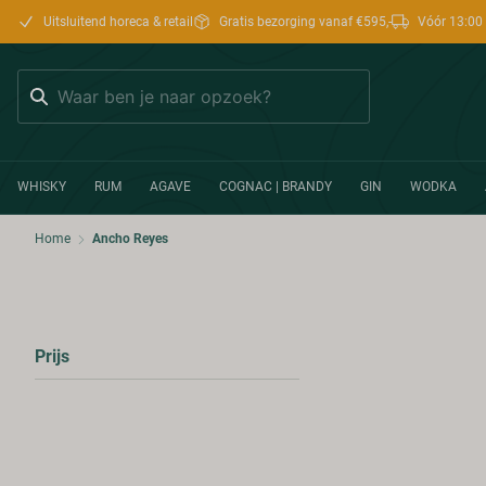
Uitsluitend horeca & retail
Gratis bezorging vanaf €595,-
Vóór 13:00 
Zoeken
WHISKY
RUM
AGAVE
COGNAC | BRANDY
GIN
WODKA
Home
Ancho Reyes
Prijs