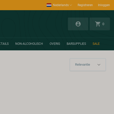
Nederlands
Registreren
Inloggen
0
TAILS
NON-ALCOHOLISCH
OVERIG
BARSUPPLIES
SALE