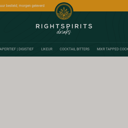
uur besteld; morgen geleverd
APERITIEF | DIGISTIEF
LIKEUR
COCKTAIL BITTERS
MIXR TAPPED COCK