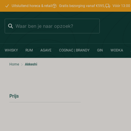
Uitsluitend horeca & retail
Gratis bezorging vanaf €595,-
Vóór 13:00 
Zoeken
WHISKY
RUM
AGAVE
COGNAC | BRANDY
GIN
WODKA
Home
Akkeshi
Prijs