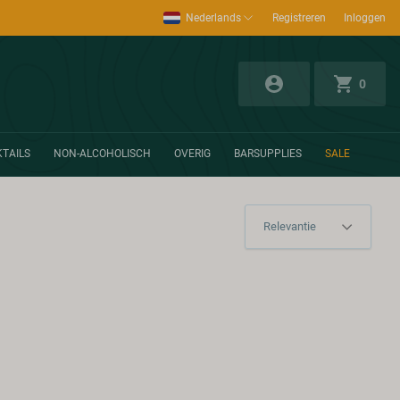
Nederlands
Registreren
Inloggen
0
TAILS
NON-ALCOHOLISCH
OVERIG
BARSUPPLIES
SALE