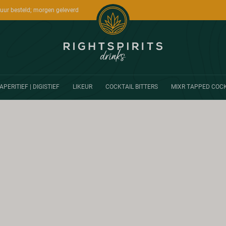
uur besteld; morgen geleverd
APERITIEF | DIGISTIEF
LIKEUR
COCKTAIL BITTERS
MIXR TAPPED COCK